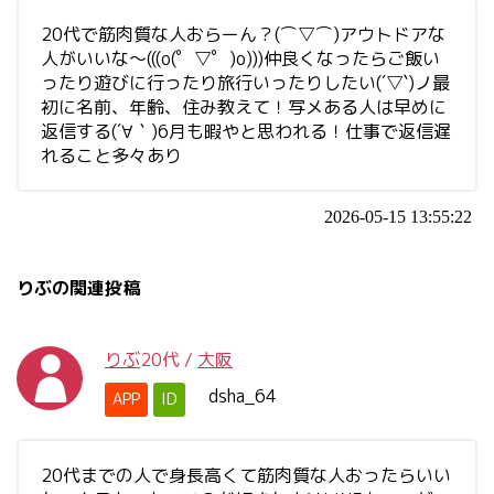
20代で筋肉質な人おらーん？(⌒▽⌒)アウトドアな
人がいいな〜(((o(゜▽゜)o)))仲良くなったらご飯い
ったり遊びに行ったり旅行いったりしたい(´▽`)ノ最
初に名前、年齢、住み教えて！写メある人は早めに
返信する(´∀｀)6月も暇やと思われる！仕事で返信遅
れること多々あり
2026-05-15 13:55:22
りぶの関連投稿
りぶ
20代
/
大阪
dsha_64
APP
ID
20代までの人で身長高くて筋肉質な人おったらいい