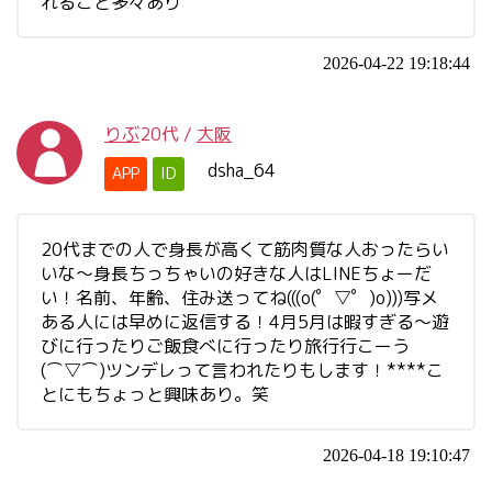
れること多々あり
2026-04-22 19:18:44
りぶ
20代
/
大阪
dsha_64
APP
ID
20代までの人で身長が高くて筋肉質な人おったらい
いな〜身長ちっちゃいの好きな人はLINEちょーだ
い！名前、年齢、住み送ってね(((o(゜▽゜)o)))写メ
ある人には早めに返信する！4月5月は暇すぎる〜遊
びに行ったりご飯食べに行ったり旅行行こーう
(⌒▽⌒)ツンデレって言われたりもします！****こ
とにもちょっと興味あり。笑
2026-04-18 19:10:47