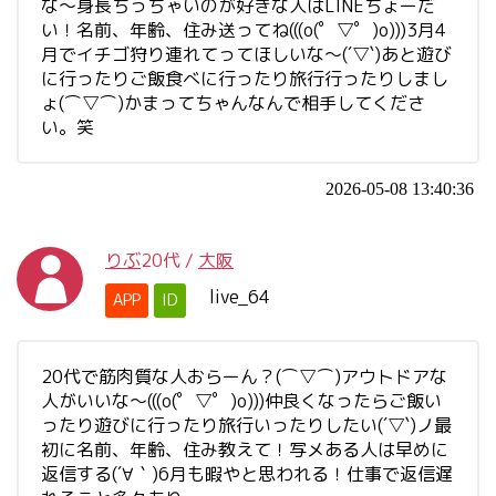
な〜身長ちっちゃいのが好きな人はLINEちょーだ
い！名前、年齢、住み送ってね(((o(゜▽゜)o)))3月4
月でイチゴ狩り連れてってほしいな〜(´▽`)あと遊び
に行ったりご飯食べに行ったり旅行行ったりしまし
ょ(⌒▽⌒)かまってちゃんなんで相手してくださ
い。笑
2026-05-08 13:40:36
りぶ
20代
/
大阪
live_64
APP
ID
20代で筋肉質な人おらーん？(⌒▽⌒)アウトドアな
人がいいな〜(((o(゜▽゜)o)))仲良くなったらご飯い
ったり遊びに行ったり旅行いったりしたい(´▽`)ノ最
初に名前、年齢、住み教えて！写メある人は早めに
返信する(´∀｀)6月も暇やと思われる！仕事で返信遅