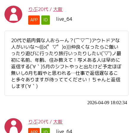
りぶ
20代
/
大阪
live_64
APP
ID
20代で筋肉質な人おらーん？(⌒▽⌒)アウトドアな
人がいいな〜(((o(゜▽゜)o)))仲良くなったらご飯い
ったり遊びに行ったり旅行いったりしたい(´▽`)ノ最
初に名前、年齢、住み教えて！写メある人は早めに
返信する(´∀｀)5月のシフトやっと出たけど予定ほぼ
無いし6月も暇やと思われる…仕事で返信遅なるこ
と多々ありますが待っててください！ちゃんと返信
します(´∀｀)
2026-04-09 18:02:34
りぶ
20代
/
大阪
live_64
APP
ID