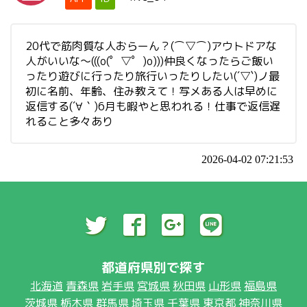
20代で筋肉質な人おらーん？(⌒▽⌒)アウトドアな
人がいいな〜(((o(゜▽゜)o)))仲良くなったらご飯い
ったり遊びに行ったり旅行いったりしたい(´▽`)ノ最
初に名前、年齢、住み教えて！写メある人は早めに
返信する(´∀｀)6月も暇やと思われる！仕事で返信遅
れること多々あり
2026-04-02 07:21:53
都道府県別で探す
北海道
青森県
岩手県
宮城県
秋田県
山形県
福島県
茨城県
栃木県
群馬県
埼玉県
千葉県
東京都
神奈川県