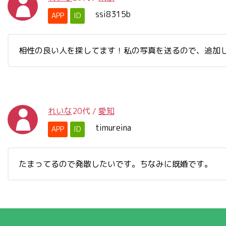
ssi8315b
APP
ID
相性の良い人を探してます！私の写真を送るので、追加し
れいな
20代
/
愛知
timureina
APP
ID
たまってるので発散したいです。ちなみに既婚です。