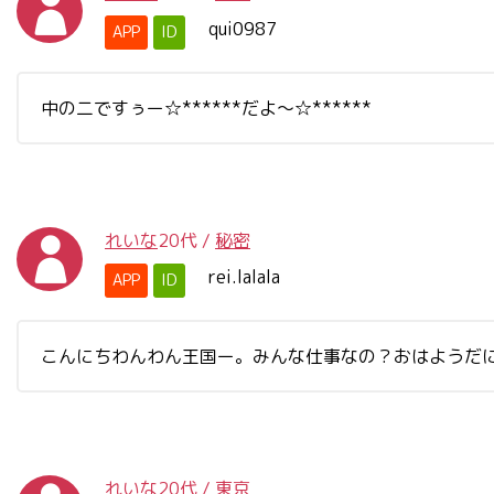
qui0987
APP
ID
中の二ですぅー☆******だよ～☆******
れいな
20代
/
秘密
rei.lalala
APP
ID
こんにちわんわん王国ー。みんな仕事なの？おはようだ
れいな
20代
/
東京