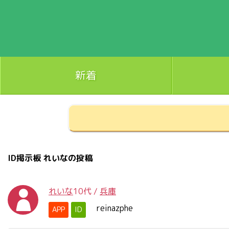
新着
ID掲示板 れいなの投稿
れいな
10代
/
兵庫
reinazphe
APP
ID