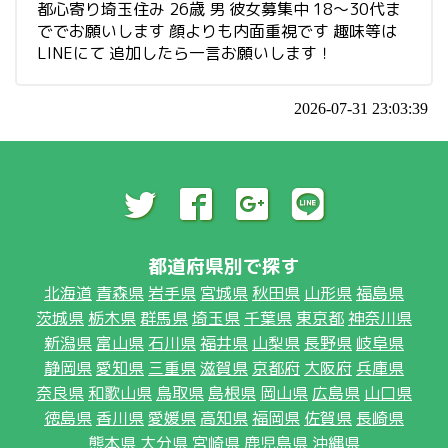
都心寄り埼玉住み 26歳 男 彼女募集中 18～30代ま
ででお願いします 顔よりも内面重視です 趣味等は
LINEにて 追加したら一言お願いします！
2026-07-31 23:03:39
都道府県別で探す
北海道
青森県
岩手県
宮城県
秋田県
山形県
福島県
茨城県
栃木県
群馬県
埼玉県
千葉県
東京都
神奈川県
新潟県
富山県
石川県
福井県
山梨県
長野県
岐阜県
静岡県
愛知県
三重県
滋賀県
京都府
大阪府
兵庫県
奈良県
和歌山県
鳥取県
島根県
岡山県
広島県
山口県
徳島県
香川県
愛媛県
高知県
福岡県
佐賀県
長崎県
熊本県
大分県
宮崎県
鹿児島県
沖縄県