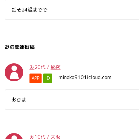
話そ24歳までで
みの関連投稿
み
20代
/
秘密
minoko9101icloud.com
APP
ID
おひま
み
10代
/
大阪