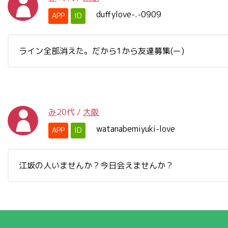
duffylove-.-0909
APP
ID
ライン全部消えた。だから1から友達募集(ー)
み
20代
/
大阪
watanabemiyuki-love
APP
ID
江坂の人いませんか？今日会えませんか？