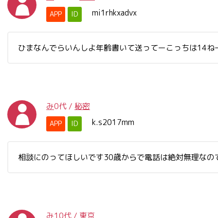
mi1rhkxadvx
APP
ID
ひまなんでらいんしよ年齢書いて送ってーこっちは14ね
み
0代
/
秘密
k.s2017mm
APP
ID
相談にのってほしいです30歳からで電話は絶対無理なの
み
10代
/
東京