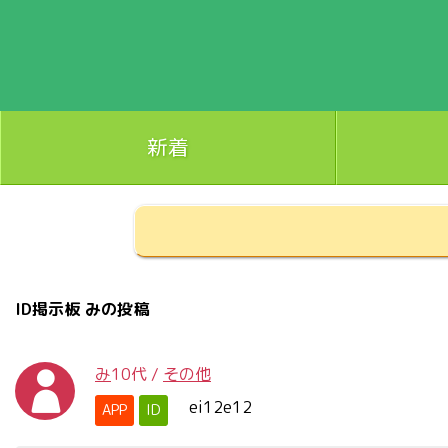
新着
ID掲示板 みの投稿
み
10代
/
その他
ei12e12
APP
ID