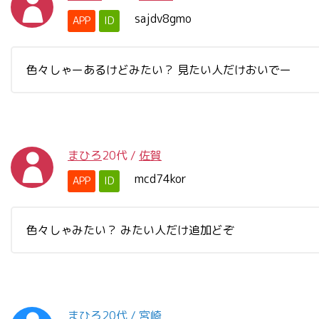
sajdv8gmo
APP
ID
色々しゃーあるけどみたい？ 見たい人だけおいでー
まひろ
20代
/
佐賀
mcd74kor
APP
ID
色々しゃみたい？ みたい人だけ追加どぞ
まひろ
20代
/
宮崎