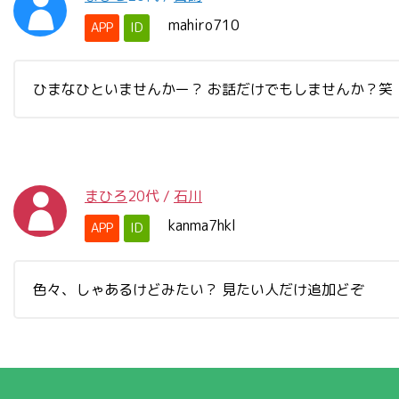
mahiro710
APP
ID
ひまなひといませんかー？ お話だけでもしませんか？笑
まひろ
20代
/
石川
kanma7hkl
APP
ID
色々、しゃあるけどみたい？ 見たい人だけ追加どぞ