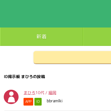
新着
ID掲示板 まひろの投稿
まひろ
10代
/
福岡
bbramlki
APP
ID