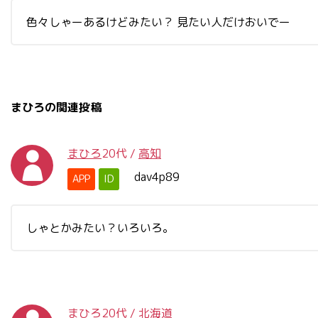
色々しゃーあるけどみたい？ 見たい人だけおいでー
まひろの関連投稿
まひろ
20代
/
高知
dav4p89
APP
ID
しゃとかみたい？いろいろ。
まひろ
20代
/
北海道