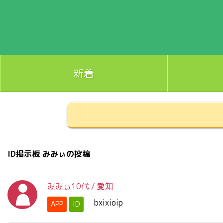
新着
ID掲示板 みみぃの投稿
みみぃ
10代
/
愛知
bxixioip
APP
ID