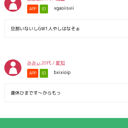
xgaoiisvii
APP
ID
旦那いないしGW1人やしはなそぉ
みみぃ
20代
/
愛知
bxixioip
APP
ID
連休ひまです〜からもっ