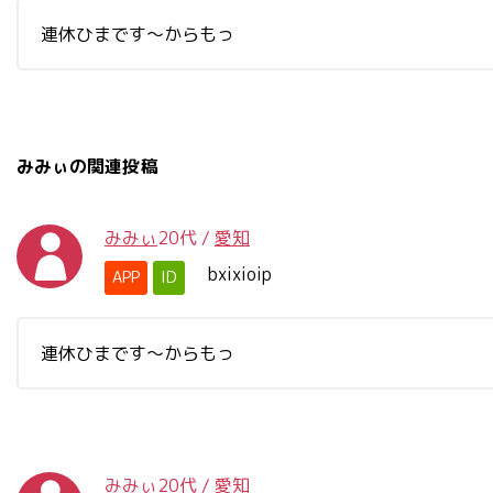
連休ひまです〜からもっ
みみぃの関連投稿
みみぃ
20代
/
愛知
bxixioip
APP
ID
連休ひまです〜からもっ
みみぃ
20代
/
愛知