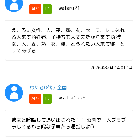
wataru21
APP
ID
え、ろい女性、人、妻、熟、女、セ、フ、レになれ
る人来てね妊婦、子持ちも大丈夫だから来てね 彼
女、人、妻、熟、女、寝、とられたい人来て寝、と
ってあげる
2026-08-04 14:01:14
わたる
0代
/
全国
w.a.t.a1225
APP
ID
彼女と喧嘩して追い出された！！ 公園で一人ブラブ
ラしてるから暇な子居たら通話しよ()