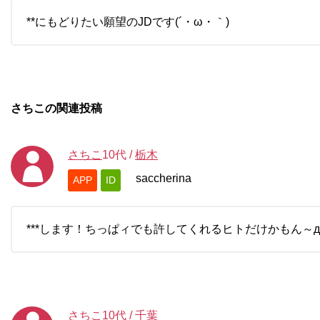
**にもどりたい願望のJDです(´・ω・｀)
さちこの関連投稿
さちこ
10代
/
栃木
saccherina
APP
ID
***します！ちっぱィでも許してくれるヒトだけかもん～д
さちこ
10代
/
千葉