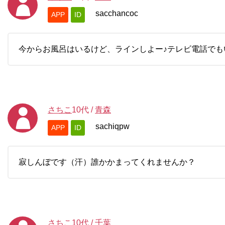
sacchancoc
APP
ID
今からお風呂はいるけど、ラインしよー♪テレビ電話でも
さちこ
10代
/
青森
sachiqpw
APP
ID
寂しんぼです（汗）誰かかまってくれませんか？
さちこ
10代
/
千葉