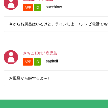
sacchinw
APP
ID
今からお風呂はいるけど、ラインしよー♪テレビ電話でも
さちこ
10代
/
鹿児島
sapitoll
APP
ID
お風呂から継するよ～♪