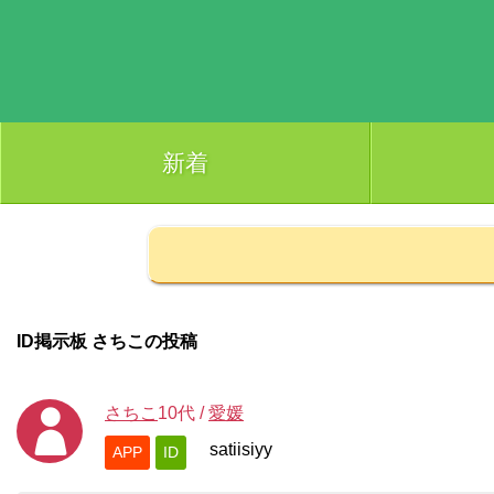
新着
ID掲示板 さちこの投稿
さちこ
10代
/
愛媛
satiisiyy
APP
ID