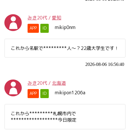
みき
20代
/
愛知
mikip0nm
APP
ID
これから名駅で*********人～？22歳大学生です！
2026-08-06 16:56:40
みき
20代
/
北海道
mikipon1206a
APP
ID
これから*********札幌市内で
******************今日限定