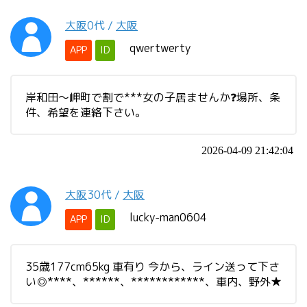
大阪
0代
/
大阪
qwertwerty
APP
ID
岸和田〜岬町で割で***女の子居ませんか❓場所、条
件、希望を連絡下さい。
2026-04-09 21:42:04
大阪
30代
/
大阪
lucky-man0604
APP
ID
35歳177cm65kg 車有り 今から、ライン送って下さ
い◎****、******、************、車内、野外★