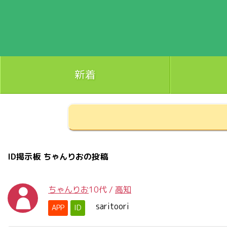
新着
ID掲示板 ちゃんりおの投稿
ちゃんりお
10代
/
高知
saritoori
APP
ID