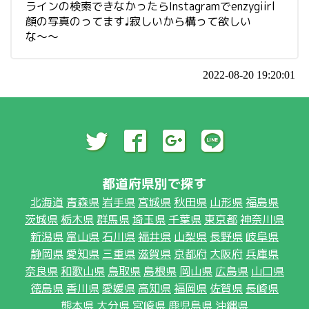
ラインの検索できなかったらInstagramでenzygiirl
顔の写真のってます♩寂しいから構って欲しい
な〜〜
2022-08-20 19:20:01
都道府県別で探す
北海道
青森県
岩手県
宮城県
秋田県
山形県
福島県
茨城県
栃木県
群馬県
埼玉県
千葉県
東京都
神奈川県
新潟県
富山県
石川県
福井県
山梨県
長野県
岐阜県
静岡県
愛知県
三重県
滋賀県
京都府
大阪府
兵庫県
奈良県
和歌山県
鳥取県
島根県
岡山県
広島県
山口県
徳島県
香川県
愛媛県
高知県
福岡県
佐賀県
長崎県
熊本県
大分県
宮崎県
鹿児島県
沖縄県