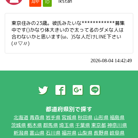
ikstan
APP
ID
東京住みの23歳。彼氏みたいな************募集
中です()かなり体大きいので太ってるのダメな人は
合わないかと思います(ω、)Sな人だけLINE下さい
(〃▽〃)
2026-08-04 14:42:49
都道府県別で探す
北海道
青森県
岩手県
宮城県
秋田県
山形県
福島県
茨城県
栃木県
群馬県
埼玉県
千葉県
東京都
神奈川県
新潟県
富山県
石川県
福井県
山梨県
長野県
岐阜県